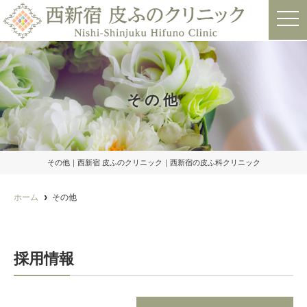
t
o
g
g
l
e
n
a
その他
v
i
g
a
t
i
o
その他｜西新宿 皮ふのクリニック｜西新宿の皮ふ科クリニック
n
ホーム
その他
採用情報