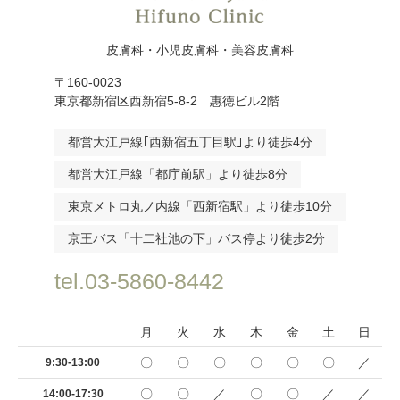
皮膚科・小児皮膚科・美容皮膚科
〒160-0023
東京都新宿区西新宿5-8-2 惠徳ビル2階
都営大江戸線｢西新宿五丁目駅｣より徒歩4分
都営大江戸線「都庁前駅」より徒歩8分
東京メトロ丸ノ内線「西新宿駅」より徒歩10分
京王バス「十二社池の下」バス停より徒歩2分
tel.03-5860-8442
月
火
水
木
金
土
日
〇
〇
〇
〇
〇
〇
／
9:30-13:00
〇
〇
／
〇
〇
／
／
14:00-17:30