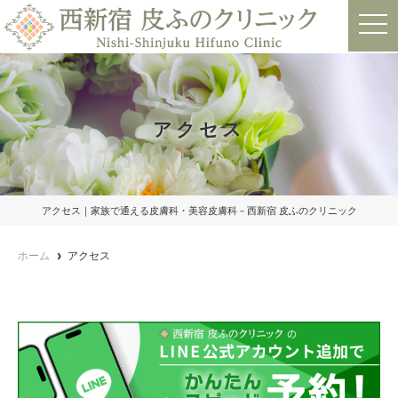
t
o
g
g
l
e
n
a
アクセス
v
i
g
a
t
i
o
アクセス｜家族で通える皮膚科・美容皮膚科－西新宿 皮ふのクリニック
n
ホーム
アクセス