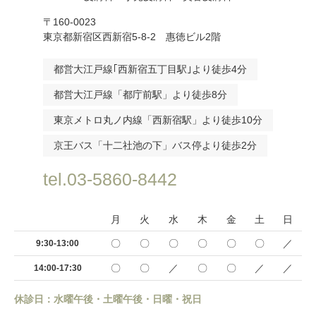
〒160-0023
東京都新宿区西新宿5-8-2 惠徳ビル2階
都営大江戸線｢西新宿五丁目駅｣より徒歩4分
都営大江戸線「都庁前駅」より徒歩8分
東京メトロ丸ノ内線「西新宿駅」より徒歩10分
京王バス「十二社池の下」バス停より徒歩2分
tel.03-5860-8442
月
火
水
木
金
土
日
〇
〇
〇
〇
〇
〇
／
9:30-13:00
〇
〇
／
〇
〇
／
／
14:00-17:30
休診日：水曜午後・土曜午後・日曜・祝日